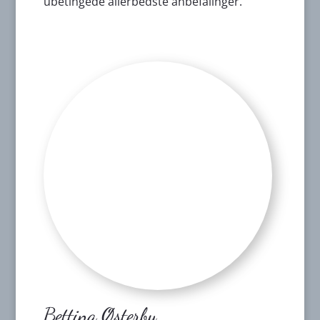
ubetingede allerbedste anbefalinger.
Bettina Østerby